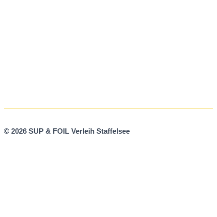
© 2026 SUP & FOIL Verleih Staffelsee
Diese Webseite verwendet Cookies. Wir verwenden Cookies,
um Inhalte und Anzeigen zu personalisieren, Funktionen für
soziale Medien anbieten zu können und die Zugriffe auf
unsere Website zu analysieren. Außerdem geben wir